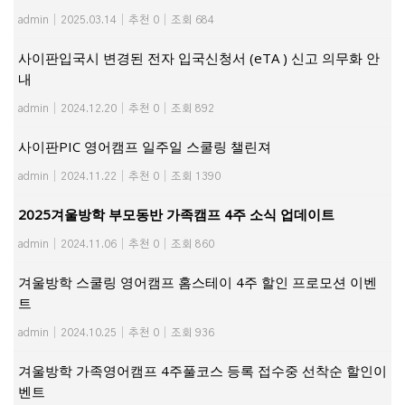
admin
|
2025.03.14
|
추천 0
|
조회 684
사이판입국시 변경된 전자 입국신청서 (eTA ) 신고 의무화 안
내
admin
|
2024.12.20
|
추천 0
|
조회 892
사이판PIC 영어캠프 일주일 스쿨링 챌린져
admin
|
2024.11.22
|
추천 0
|
조회 1390
2025겨울방학 부모동반 가족캠프 4주 소식 업데이트
admin
|
2024.11.06
|
추천 0
|
조회 860
겨울방학 스쿨링 영어캠프 홈스테이 4주 할인 프로모션 이벤
트
admin
|
2024.10.25
|
추천 0
|
조회 936
겨울방학 가족영어캠프 4주풀코스 등록 접수중 선착순 할인이
벤트