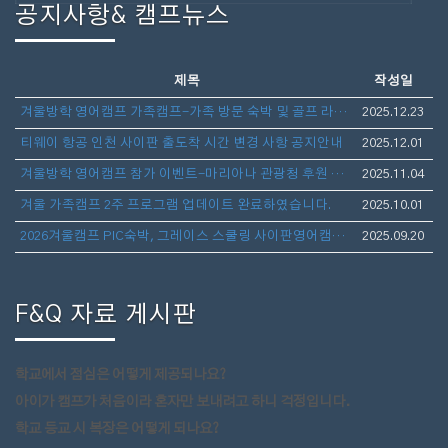
공지사항& 캠프뉴스
제목
작성일
겨울방학 영어캠프 가족캠프-가족 방문 숙박 및 골프 라운딩 안내
2025.12.23
티웨이 항공 인천 사이판 출도착 시간 변경 사항 공지안내
2025.12.01
겨울방학 영어캠프 참가 이벤트-마리아나 관광청 후원 보스턴 가방 선물 증정
2025.11.04
겨울 가족캠프 2주 프로그램 업데이트 완료하였습니다.
2025.10.01
2026겨울캠프 PIC숙박, 그레이스 스쿨링 사이판영어캠프(아이만참가,부모동반)- 1월10일 출발 3주일정 모집
2025.09.20
F&Q 자료 게시판
학교에서 점심은 어떻게 제공되나요?
아이가 캠프가 처음이라 혼자만 보내려고 하니 걱정입니다.
학교 등교 시 복장은 어떻게 되나요?