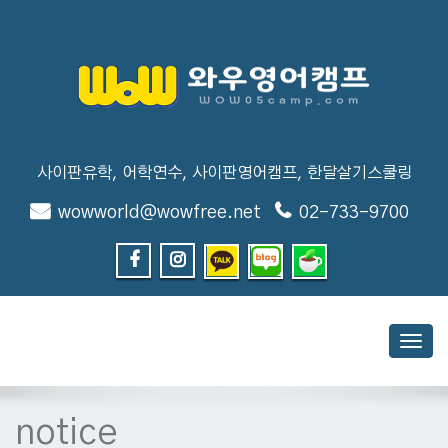
사이판유학, 어학연수, 사이판영어캠프, 한달살기스쿨링
wowworld@wowfree.net
02-733-9700
Toggl
navig
notice