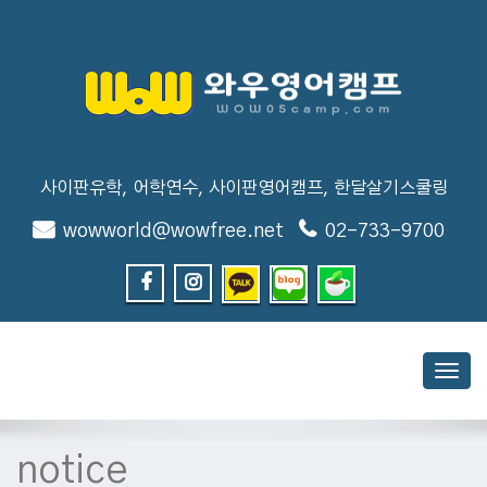
사이판유학, 어학연수, 사이판영어캠프, 한달살기스쿨링
wowworld@wowfree.net
02-733-9700
Toggl
navig
notice