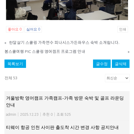
좋아요
싫어요
인쇄
0
0
«
한달살기 스쿨링 가족연수 피나시스가든하우스 숙박 소개합니다.
봄스쿨여행 PIC 스쿨링 영어캠프 프로그램 안내
»
목록보기
글수정
글삭제
전체 53
겨울방학 영어캠프 가족캠프-가족 방문 숙박 및 골프 라운딩
안내
admin
|
2025.12.23
|
추천 0
|
조회 525
티웨이 항공 인천 사이판 출도착 시간 변경 사항 공지안내