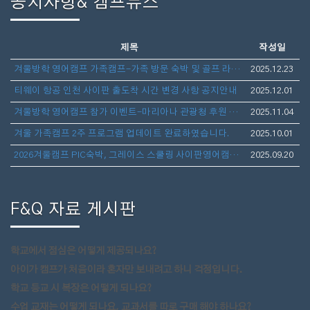
공지사항& 캠프뉴스
제목
작성일
겨울방학 영어캠프 가족캠프-가족 방문 숙박 및 골프 라운딩 안내
2025.12.23
티웨이 항공 인천 사이판 출도착 시간 변경 사항 공지안내
2025.12.01
겨울방학 영어캠프 참가 이벤트-마리아나 관광청 후원 보스턴 가방 선물 증정
2025.11.04
겨울 가족캠프 2주 프로그램 업데이트 완료하였습니다.
2025.10.01
2026겨울캠프 PIC숙박, 그레이스 스쿨링 사이판영어캠프(아이만참가,부모동반)- 1월10일 출발 3주일정 모집
2025.09.20
F&Q 자료 게시판
학교에서 점심은 어떻게 제공되나요?
아이가 캠프가 처음이라 혼자만 보내려고 하니 걱정입니다.
학교 등교 시 복장은 어떻게 되나요?
수업 교재는 어떻게 되나요, 교과서를 따로 구매 해야 하나요?