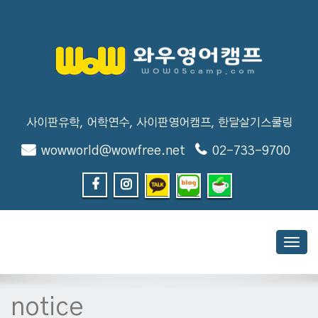
사이판유학, 어학연수, 사이판영어캠프, 한달살기스쿨링
wowworld@wowfree.net
02-733-9700
Toggl
navig
notice