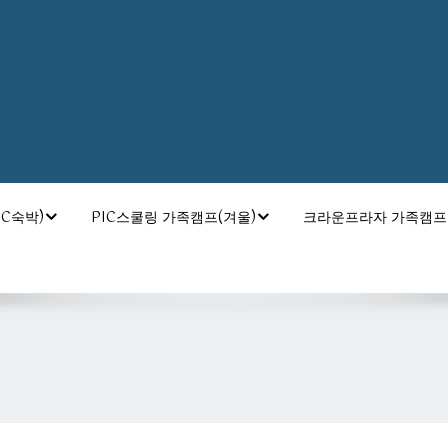
C숙박)
PIC스쿨링 가족캠프(겨울)
크라운프라자 가족캠프