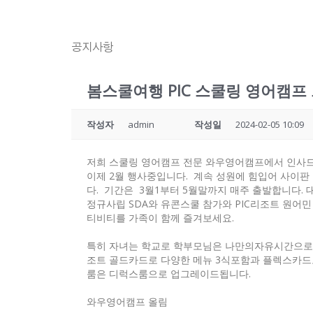
공지사항
봄스쿨여행 PIC 스쿨링 영어캠프
작성자
admin
작성일
2024-02-05 10:09
저희 스쿨링 영어캠프 전문 와우영어캠프에서 인사드
이제 2월 행사중입니다. 계속 성원에 힘입어 사이판
다. 기간은 3월1부터 5월말까지 매주 출발합니다.
정규사립 SDA와 유콘스쿨 참가와 PIC리조트 원어
티비티를 가족이 함께 즐겨보세요.
특히 자녀는 학교로 학부모님은 나만의자유시간으로 골
조트 골드카드로 다양한 메뉴 3식포함과 플렉스카드
룸은 디럭스룸으로 업그레이드됩니다.
와우영어캠프 올림