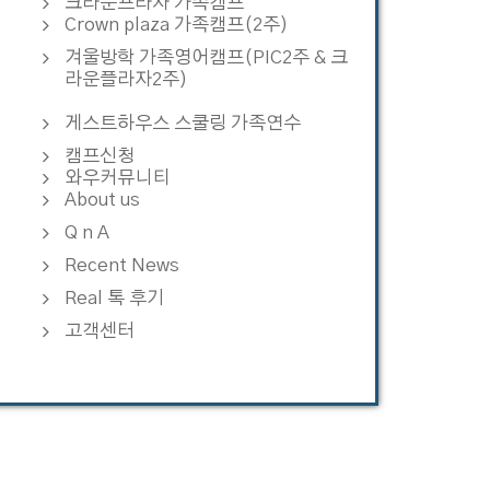
크라운프라자 가족캠프
Crown plaza 가족캠프(2주)
겨울방학 가족영어캠프(PIC2주 & 크
라운플라자2주)
게스트하우스 스쿨링 가족연수
캠프신청
와우커뮤니티
About us
Q n A
Recent News
Real 톡 후기
고객센터