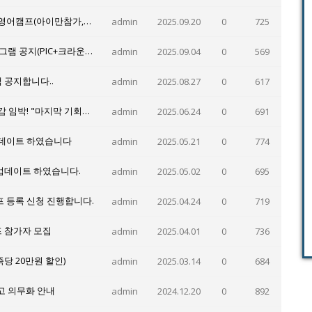
2026겨울캠프 PIC숙박, 그레이스 스쿨링 사이판영어캠프(아이만참가,부모동반)- 1월10일 출발 3주일정 모집
admin
2025.09.20
0
725
겨울방학 사이판 가족 영어캠프 4주 풀코스 프로그램 공지(PIC+크라운프라자)
admin
2025.09.04
0
569
램 공지합니다..
admin
2025.08.27
0
617
와우영어캠프, 2025 사이판 여름 스쿨링 캠프 마감 임박! "마지막 기회를 잡아라"
admin
2025.06.24
0
691
 업데이트 하였습니다
admin
2025.05.21
0
774
 업데이트 하였습니다.
admin
2025.05.02
0
695
프 등록 신청 진행합니다.
admin
2025.04.24
0
719
프 참가자 모집
admin
2025.04.01
0
736
당 20만원 할인)
admin
2025.03.14
0
684
신고 의무화 안내
admin
2024.12.20
0
892