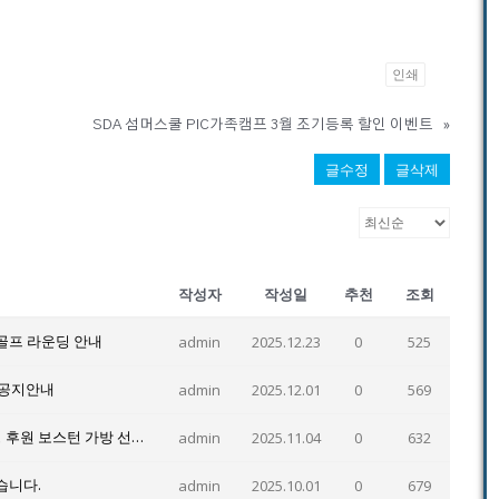
인쇄
SDA 섬머스쿨 PIC가족캠프 3월 조기등록 할인 이벤트
»
글수정
글삭제
작성자
작성일
추천
조회
골프 라운딩 안내
admin
2025.12.23
0
525
 공지안내
admin
2025.12.01
0
569
겨울방학 영어캠프 참가 이벤트-마리아나 관광청 후원 보스턴 가방 선물 증정
admin
2025.11.04
0
632
습니다.
admin
2025.10.01
0
679