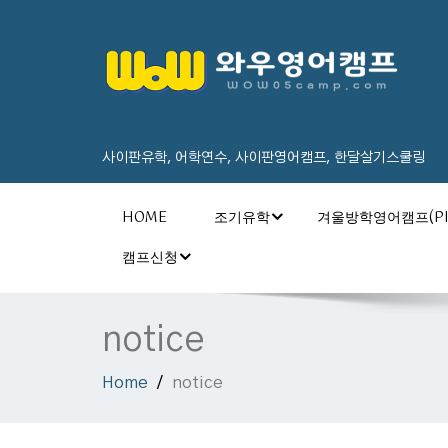
사이판유학, 어학연수, 사이판영어캠프, 한달살기스쿨링
HOME
조기유학
겨울방학영어캠프(PI
캠프신청
notice
Home
notice