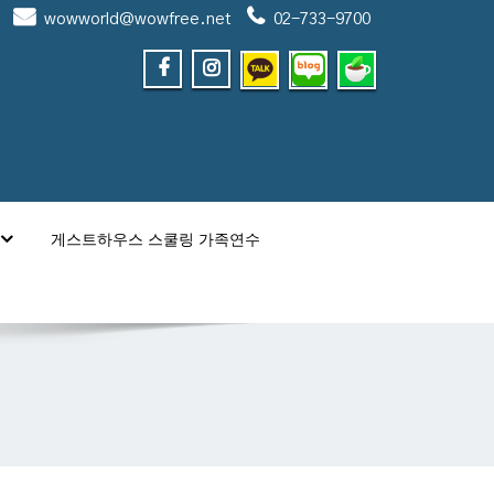
wowworld@wowfree.net
02-733-9700
게스트하우스 스쿨링 가족연수