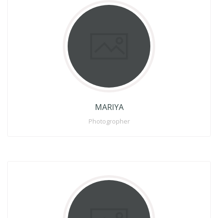
MARIYA
Photogropher
Lorem Ipsum is simply dummy to text of the printing and
Lorem off typesetting industry, Lorems text Ipsum has
been the industrys to standard dummy text .
Full Profile
MARIYA
Photogropher
MR. SMITH
Web Designer
Lorem Ipsum is simply dummy to text of the printing and
Lorem off typesetting industry, Lorems text Ipsum has