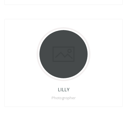
LILLY
Photogropher
Lorem Ipsum is simply dummy to text of the printing and
Lorem off typesetting industry, Lorems text Ipsum has
been the industrys to standard dummy text .
Full Profile
LILLY
Photogropher