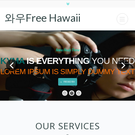
와우Free Hawaii
Retina Ready Theme
KYMA
IS EVERYTHING
YOU NEED
LOREM IPSUM IS SIMPLY DUMMY TEXT
PURCHASE NOW
OUR SERVICES