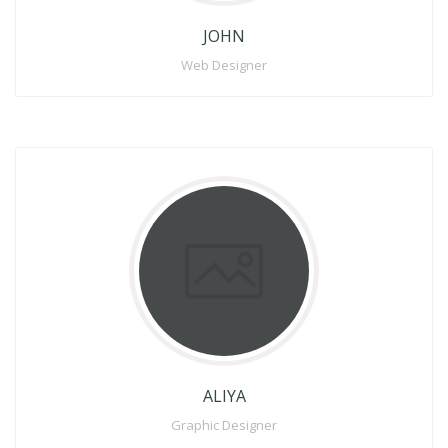
Full Profile
JOHN
Web Designer
ALIYA
Graphic Designer
Lorem Ipsum is simply dummy to text of the printing and
Lorem off typesetting industry, Lorems text Ipsum has
been the industrys to standard dummy text .
Full Profile
ALIYA
Graphic Designer