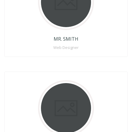
been the industrys to standard dummy text .
Full Profile
MR. SMITH
Web Designer
SUZANE
Graphic Designer
Lorem Ipsum is simply dummy to text of the printing and
Lorem off typesetting industry, Lorems text Ipsum has
been the industrys to standard dummy text .