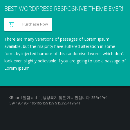
BEST WORDPRESS RESPOSNIVE THEME EVER!
Purchase Now
There are many variations of passages of Lorem Ipsum
available, but the majority have suffered alteration in some
form, by injected humour of this randomised words which don't
look even slightly believable If you are going to use a passage of
Lorem Ipsum.
KBoard 알림 :: id=1, 생성되지 않은 게시판입니다. 356+19+1
.59+195195+195195159159 915395419 941