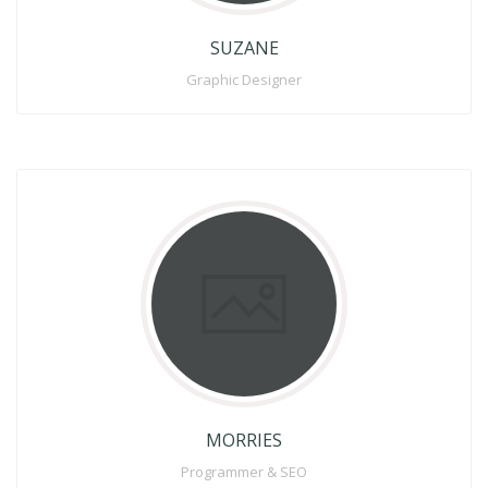
Full Profile
SUZANE
Graphic Designer
MORRIES
Programmer & SEO
Lorem Ipsum is simply dummy to text of the printing and
Lorem off typesetting industry, Lorems text Ipsum has
been the industrys to standard dummy text .
Full Profile
MORRIES
Programmer & SEO