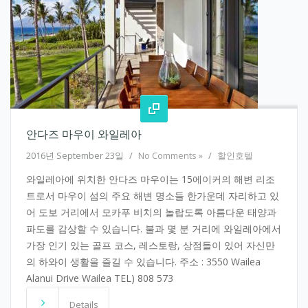
안다즈 마우이 와일레아
2016년 September 23일
/
No Comments »
/
할인호텔
와일레아에 위치한 안다즈 마우이는 15에이커의 해변 리조
트로서 마우이 섬의 주요 해변 명소들 한가운데 자리하고 있
어 도보 거리에서 모카푸 비치의 놀랍도록 아름다운 태양과
파도를 감상할 수 있습니다. 불과 몇 분 거리에 와일레아에서
가장 인기 있는 골프 코스, 레스토랑, 상점들이 있어 자신만
의 하와이 생활을 즐길 수 있습니다. 주소 : 3550 Wailea
Alanui Drive Wailea TEL) 808 573
Details