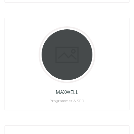
MAXWELL
Programmer & SEO
Lorem Ipsum is simply dummy to text of the printing and
Lorem off typesetting industry, Lorems text Ipsum has
been the industrys to standard dummy text .
Full Profile
MAXWELL
Programmer & SEO