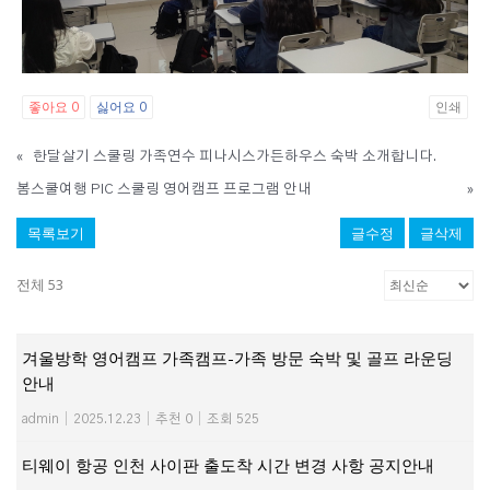
좋아요
싫어요
인쇄
0
0
«
한달살기 스쿨링 가족연수 피나시스가든하우스 숙박 소개합니다.
봄스쿨여행 PIC 스쿨링 영어캠프 프로그램 안내
»
목록보기
글수정
글삭제
전체 53
겨울방학 영어캠프 가족캠프-가족 방문 숙박 및 골프 라운딩
안내
admin
|
2025.12.23
|
추천 0
|
조회 525
티웨이 항공 인천 사이판 출도착 시간 변경 사항 공지안내