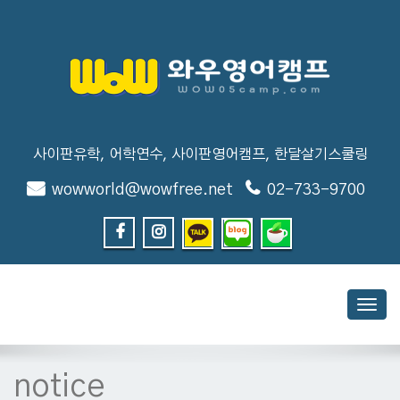
사이판유학, 어학연수, 사이판영어캠프, 한달살기스쿨링
wowworld@wowfree.net
02-733-9700
Toggl
navig
notice