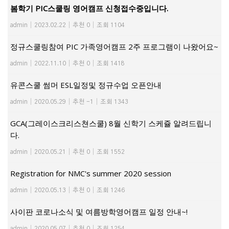
봄학기 PIC스쿨링 영어캠프 신청접수중입니다.
admin
|
2023.02.22
|
추천 0
|
조회 1104
정규스쿨링참여 PIC 가족영어캠프 2주 프로그램이 나왔어요~
admin
|
2022.11.10
|
추천 0
|
조회 1418
유콘스쿨 썸머 ESL일정및 정규수업 오픈안내
admin
|
2020.05.29
|
추천 -1
|
조회 1343
GCA(그레이스크리스쳔스쿨) 8월 신학기 스케쥴 알려드립니
다.
admin
|
2020.05.21
|
추천 0
|
조회 1552
Registration for NMC's summer 2020 session
admin
|
2020.05.13
|
추천 0
|
조회 1246
사이판 코로나소식 및 여름방학영어캠프 일정 안내~!
admin
|
2020.05.07
|
추천 0
|
조회 1254