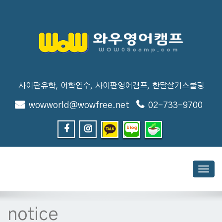
사이판유학, 어학연수, 사이판영어캠프, 한달살기스쿨링
wowworld@wowfree.net
02-733-9700
Toggl
navig
notice