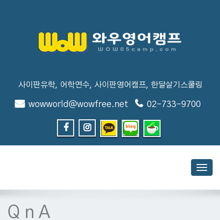
사이판유학, 어학연수, 사이판영어캠프, 한달살기스쿨링
wowworld@wowfree.net
02-733-9700
Toggl
navig
Q n A