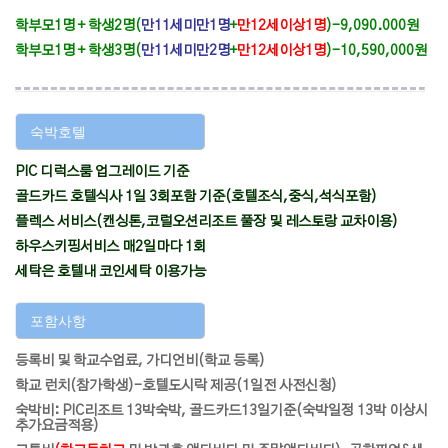
학부모1명 + 학생2명(
만11세미만1명
+
만12세이상
1명
)-9,09
0.000원
학부모1명 + 학생3명(
만11세미만2명
+
만12세이상1명
)-10,590,000원
숙박호텔
PIC 디럭스룸 업그레이드 기준
골드카드 호텔식사 1일 3회포함 기준(호텔조식,중식,석식포함)
플렉스 서비스(캔싱톤,코럴오션리조트 풀장 및 레스토랑 교차이용)
하우스키핑서비스 매2일마다 1회
세탁은 호텔내 코인세탁 이용가능
포함사항
등록비 및 학교수업료, 가디언비(학교 등록)
학교 런치(참가학생)-호텔도시락 제공(1일전 사전신청)
숙박비: PIC리조트 13박숙박, 골드카드13일기준(숙박일정 13박 이상시
추가요금적용)