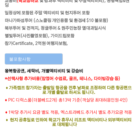
교통비
(학교등하교
및 방과후 액티비티 및 주말액티비티), 공항픽업&샌
딩
일정상에 포함된 주말 액티비티 및 현지투어 포함
마나가하섬투어 (스노클링 개인용품 및 환경세 $10 불포함)
북부투어 및 전적지, 정글투어 & 원주민농장 열대과일시식
별빛투어(사진촬영포함), 가이드팁포함
참가Certificate, 2억원 여행자보험,
불포함사항
왕복항공권, 세탁비, 개별액티비티 및 강습비
*선택사항 추가비용(맘영어 수업료, 골프, 테니스, 다이빙강습 등)
♦ 가족캠프 참가자는 출발일 항공을 전후 날짜로 조정하여 다른 항공편으
로 개별 출발로 하셔도 됩니다.
♦ PIC 디럭스룸(더블베드2개) 총13박 기준(객실당 최대허용인원 4인)
♦ 1박당 추가시 요금 별도 적용, 엑스트라베드 추가시 별도 추가요금 적용
♦ 현지 공휴일로 인하여 학교가 휴무시 리조트 액티비티나 외부액티비티
로 대체됩니다