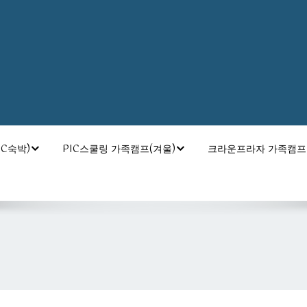
C숙박)
PIC스쿨링 가족캠프(겨울)
크라운프라자 가족캠프