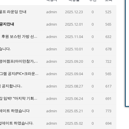
골프 라운딩 안내
admin
2025.12.23
0
525
 공지안내
admin
2025.12.01
0
565
겨울방학 영어캠프 참가 이벤트-마리아나 관광청 후원 보스턴 가방 선물 증정
admin
2025.11.04
0
632
습니다.
admin
2025.10.01
0
678
2026겨울캠프 PIC숙박, 그레이스 스쿨링 사이판영어캠프(아이만참가,부모동반)- 1월10일 출발 3주일정 모집
admin
2025.09.20
0
722
겨울방학 사이판 가족 영어캠프 4주 풀코스 프로그램 공지(PIC+크라운프라자)
admin
2025.09.04
0
565
램 공지합니다..
admin
2025.08.27
0
617
와우영어캠프, 2025 사이판 여름 스쿨링 캠프 마감 임박! "마지막 기회를 잡아라"
admin
2025.06.24
0
691
 업데이트 하였습니다
admin
2025.05.21
0
773
 업데이트 하였습니다.
admin
2025.05.02
0
694