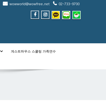
wowworld@wowfree.net
02-733-9700
게스트하우스 스쿨링 가족연수