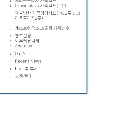
크라운프라자 가족캠프
Crown plaza 가족캠프(2주)
겨울방학 가족영어캠프(PIC2주 & 크
라운플라자2주)
게스트하우스 스쿨링 가족연수
캠프신청
와우커뮤니티
About us
Q n A
Recent News
Real 톡 후기
고객센터