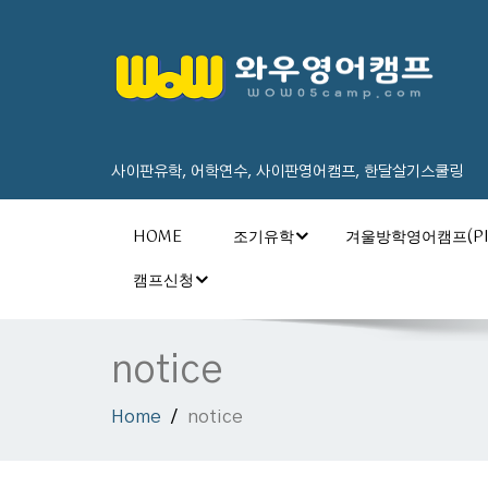
사이판유학, 어학연수, 사이판영어캠프, 한달살기스쿨링
HOME
조기유학
겨울방학영어캠프(PI
캠프신청
notice
Home
notice