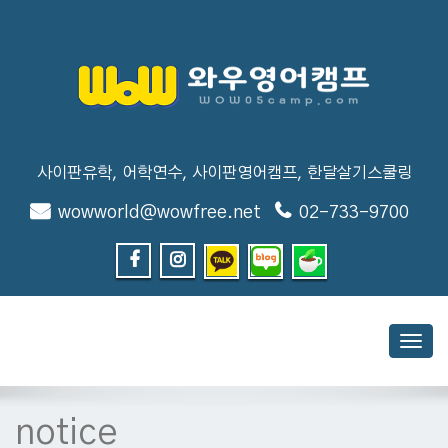
사이판유학, 어학연수, 사이판영어캠프, 한달살기스쿨링
wowworld@wowfree.net
02-733-9700
Toggl
navig
notice