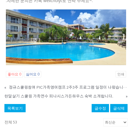
.자세한 문의는 카톡 wellchoiyt로 연락 주세요~.
좋아요
싫어요
인쇄
0
0
«
정규스쿨링참여 PIC가족영어캠프 2주3주 프로그램 일정이 나왔습니다.
한달살기 스쿨링 가족연수 피나시스가든하우스 숙박 소개합니다.
»
목록보기
글수정
글삭제
전체 53