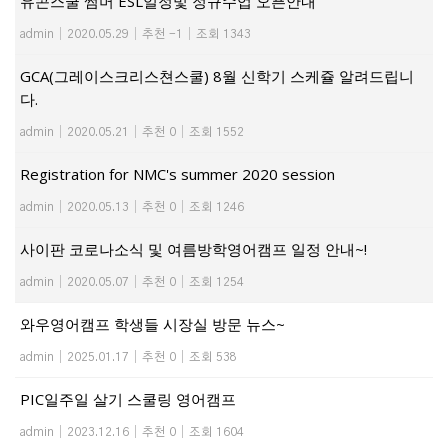
유콘스쿨 썸머 ESL일정및 정규수업 오픈안내
admin
|
2020.05.29
|
추천 -1
|
조회 1343
GCA(그레이스크리스쳔스쿨) 8월 신학기 스케쥴 알려드립니
다.
admin
|
2020.05.21
|
추천 0
|
조회 1552
Registration for NMC's summer 2020 session
admin
|
2020.05.13
|
추천 0
|
조회 1246
사이판 코로나소식 및 여름방학영어캠프 일정 안내~!
admin
|
2020.05.07
|
추천 0
|
조회 1254
와우영어캠프 학생들 시장실 방문 뉴스~
admin
|
2025.01.17
|
추천 0
|
조회 538
PIC일주일 살기 스쿨링 영어캠프
admin
|
2023.12.16
|
추천 0
|
조회 1604