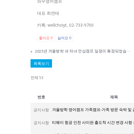
와우영어캠프
대표 최연태
카톡: wellchoiyt, 02-733-9700
좋아요
싫어요
0
0
«
2023년 겨울방학 내 자녀 안심캠프 일정이 확정되었습니다.
목록보기
전체 53
번호
제목
겨울방학 영어캠프 가족캠프-가족 방문 숙박 및 
공지사항
티웨이 항공 인천 사이판 출도착 시간 변경 사항
공지사항