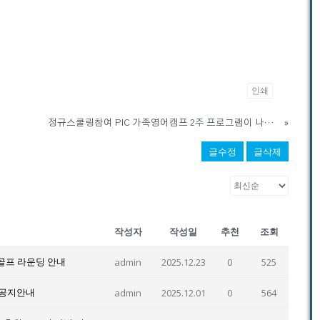
인쇄
정규스쿨링참여 PIC 가족영어캠프 2주 프로그램이 나왔어요~
»
글수정
글삭제
작성자
작성일
추천
조회
골프 라운딩 안내
admin
2025.12.23
0
525
 공지안내
admin
2025.12.01
0
564