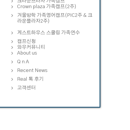
크라운프라자 가족캠프
Crown plaza 가족캠프(2주)
겨울방학 가족영어캠프(PIC2주 & 크
라운플라자2주)
게스트하우스 스쿨링 가족연수
캠프신청
와우커뮤니티
About us
Q n A
Recent News
Real 톡 후기
고객센터