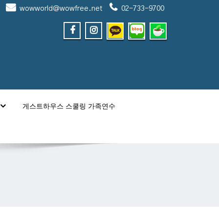
wowworld@wowfree.net
02-733-9700
게스트하우스 스쿨링 가족연수