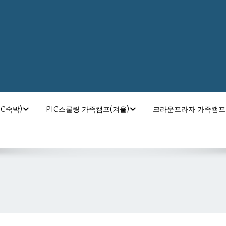
C숙박)
PIC스쿨링 가족캠프(겨울)
크라운프라자 가족캠프