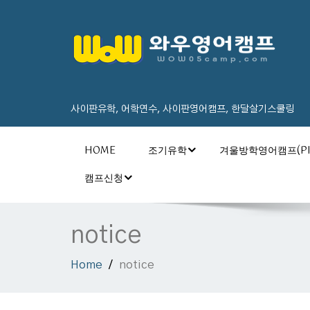
사이판유학, 어학연수, 사이판영어캠프, 한달살기스쿨링
HOME
조기유학
겨울방학영어캠프(PI
캠프신청
notice
Home
notice