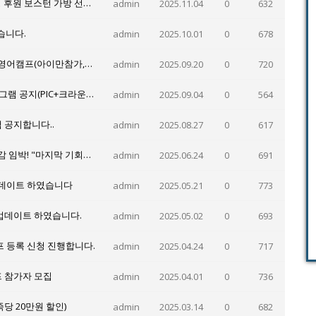
겨울방학 영어캠프 참가 이벤트-마리아나 관광청 후원 보스턴 가방 선물 증정
admin
2025.11.04
0
632
습니다.
admin
2025.10.01
0
678
2026겨울캠프 PIC숙박, 그레이스 스쿨링 사이판영어캠프(아이만참가,부모동반)- 1월10일 출발 3주일정 모집
admin
2025.09.20
0
720
겨울방학 사이판 가족 영어캠프 4주 풀코스 프로그램 공지(PIC+크라운프라자)
admin
2025.09.04
0
564
램 공지합니다..
admin
2025.08.27
0
617
와우영어캠프, 2025 사이판 여름 스쿨링 캠프 마감 임박! "마지막 기회를 잡아라"
admin
2025.06.24
0
691
 업데이트 하였습니다
admin
2025.05.21
0
773
 업데이트 하였습니다.
admin
2025.05.02
0
693
프 등록 신청 진행합니다.
admin
2025.04.24
0
717
프 참가자 모집
admin
2025.04.01
0
736
당 20만원 할인)
admin
2025.03.14
0
682