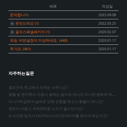
제목
작성일
문의합니다.
2023.09.08
문의드려요
(1)
2022.03.25
골프스페셜패키지
(1)
2020.02.07
죄송, 비번설정이 이상하네요..
(440)
2020.01.17
추가요.
(461)
2020.01.17
자주하는질문
캠프인데 학교에서 숙제는 내주나요?
호텔 및 현지투어 이용시 결제는 달러로 하나요 아니면 원화로 하는지요?
마나가하섬투어 날씨로 인해 진행을 취소시 환불이 되나요?
렌트카 이용시 국제면하증 소지가 필수인가요?
Q 사이판 입국시 EASTA(이스타) 전자비자를 받아야 하는지요?