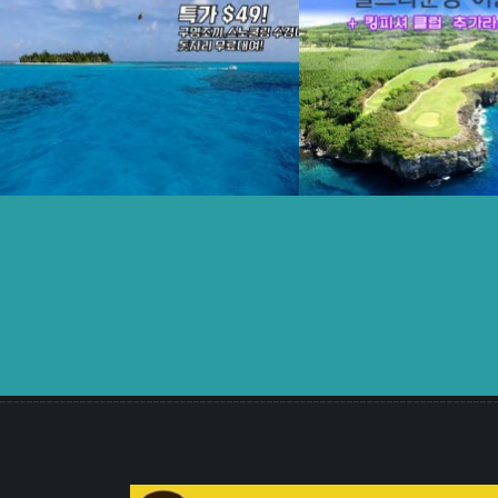
[콤보2종] 마나가하섬+파라셀링
[스패셜콤보] 라오라오
2018년 NOVEMBER 11일
2018년 JUNE 22
View Larger
More Details
View Larger
More 