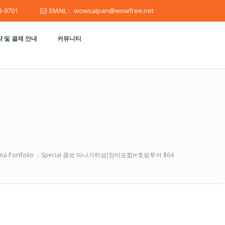
3-9701
EMAIL :
wowsaipan@wowfree.net
 및 결제 안내
커뮤니티
ma Portfolio
Special 콤보 마나가하섬(장비포함)+호핑투어 $64