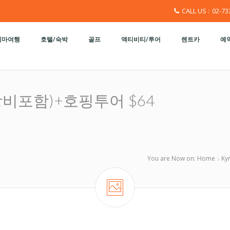
CALL US :
02-73
테마여행
호텔/숙박
골프
액티비티/투어
렌트카
예약
(장비포함)+호핑투어 $64
You are Now on:
Home
Ky