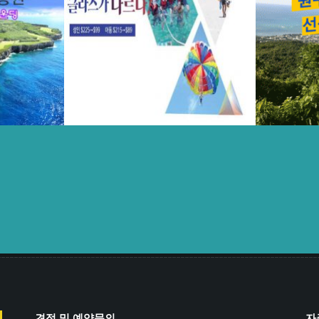
[인기BIG3콤보] 파라셀링+마나가하
SPECIA
베이+킹피셔
+호핑투어
일
2018년 JUNE 21일
Details
View Larger
More Details
View L
견적 및 예약문의
자