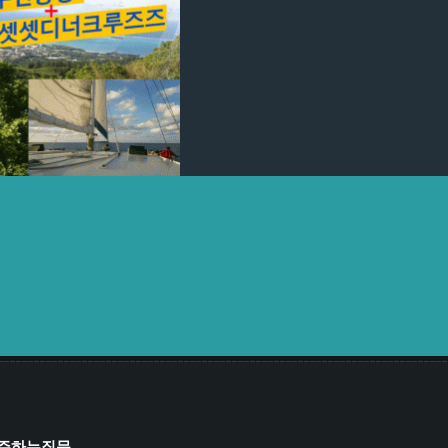
L콤보 정글투어+선셋디너크루
즈
2018년 JUNE 17일
arger
More Details
주하는질문