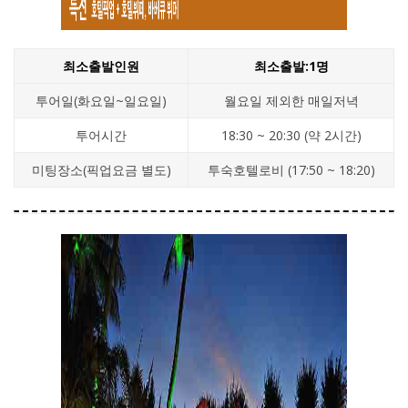
최소출발인원
최소출발:1명
투어일(화요일~일요일)
월요일 제외한 매일저녁
투어시간
18:30 ~ 20:30 (약 2시간)
미팅장소(픽업요금 별도)
투숙호텔로비 (17:50 ~ 18:20)