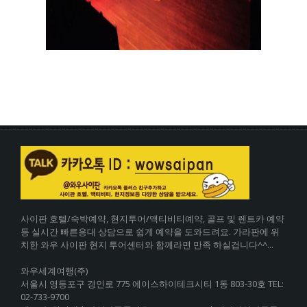
사이판 호텔/숙박예약, 현지투어/액티비티예약, 골프 및 렌트카 예약
등 실시간 빠른응대 상담으로 쉽게 예약을 도와드려요. 가라판에 위
치한 와우 사이판 현지 투어센터와 함께라면 만족 하실겁니다^^...
와우세계여행(주)
서울시 영등포구 경인로 775 에이스하이테크시티 1동 803-30호 TEL:
02-733-9700