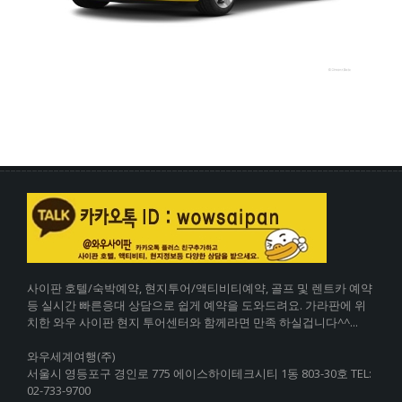
사이판 호텔/숙박예약, 현지투어/액티비티예약, 골프 및 렌트카 예약
등 실시간 빠른응대 상담으로 쉽게 예약을 도와드려요. 가라판에 위
치한 와우 사이판 현지 투어센터와 함께라면 만족 하실겁니다^^...
와우세계여행(주)
서울시 영등포구 경인로 775 에이스하이테크시티 1동 803-30호 TEL:
02-733-9700