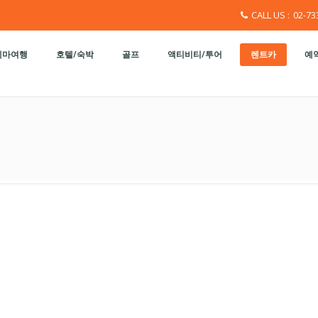
CALL US :
02-73
테마여행
호텔/숙박
골프
액티비티/투어
렌트카
예약