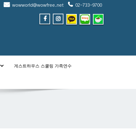
wowworld@wowfree.net
02-733-9700
게스트하우스 스쿨링 가족연수