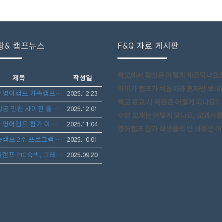
항& 캠프뉴스
F&Q 자료 게시판
학교에서 점심은 어떻게 제공되나요?
제목
작성일
아이가 캠프가 처음이라 혼자만 보내려고 하니 걱
겨울방학 영어캠프 가족캠프-가족 방문 숙박 및 골프 라운딩 안내
2025.12.23
학교 등교 시 복장은 어떻게 되나요?
티웨이 항공 인천 사이판 출도착 시간 변경 사항 공지안내
2025.12.01
수업 교재는 어떻게 되나요, 교과서를 따로 구매 해야
겨울방학 영어캠프 참가 이벤트-마리아나 관광청 후원 보스턴 가방 선물 증정
2025.11.04
영어캠프 참가 학생들의 반 배정은 어떻게 
겨울 가족캠프 2주 프로그램 업데이트 완료하였습니다.
2025.10.01
2026겨울캠프 PIC숙박, 그레이스 스쿨링 사이판영어캠프(아이만참가,부모동반)- 1월10일 출발 3주일정 모집
2025.09.20