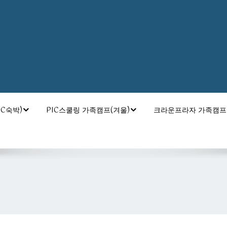
C숙박)
PIC스쿨링 가족캠프(겨울)
크라운프라자 가족캠프