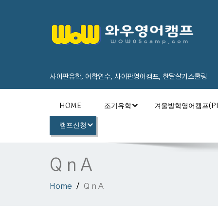
사이판유학, 어학연수, 사이판영어캠프, 한달살기스쿨링
HOME
조기유학
겨울방학영어캠프(PI
캠프신청
Q n A
Home
Q n A