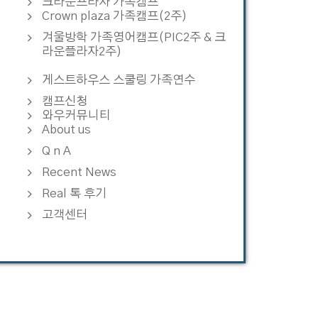
크라운프라자 가족캠프
Crown plaza 가족캠프(2주)
겨울방학 가족영어캠프(PIC2주 & 크
라운플라자2주)
게스트하우스 스쿨링 가족연수
캠프신청
와우커뮤니티
About us
Q n A
Recent News
Real 톡 후기
고객센터