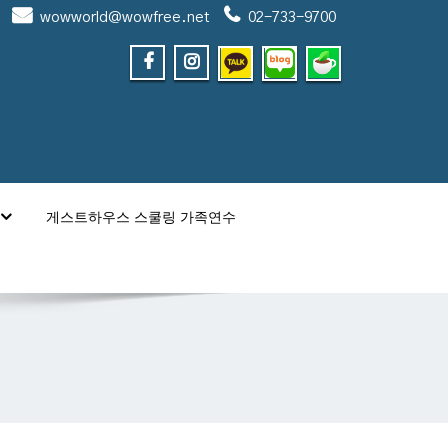
wowworld@wowfree.net
02-733-9700
게스트하우스 스쿨링 가족연수