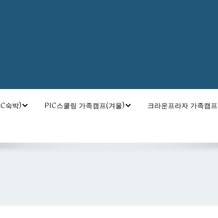
C숙박)
PIC스쿨링 가족캠프(겨울)
크라운프라자 가족캠프