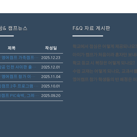
항& 캠프뉴스
F&Q 자료 게시판
학교에서 점심은 어떻게 제공되나요?
제목
작성일
아이가 캠프가 처음이라 혼자만 보내려고 하니 걱
겨울방학 영어캠프 가족캠프-가족 방문 숙박 및 골프 라운딩 안내
2025.12.23
학교 등교 시 복장은 어떻게 되나요?
티웨이 항공 인천 사이판 출도착 시간 변경 사항 공지안내
2025.12.01
수업 교재는 어떻게 되나요, 교과서를 따로 구매 해야
겨울방학 영어캠프 참가 이벤트-마리아나 관광청 후원 보스턴 가방 선물 증정
2025.11.04
영어캠프 참가 학생들의 반 배정은 어떻게 
겨울 가족캠프 2주 프로그램 업데이트 완료하였습니다.
2025.10.01
2026겨울캠프 PIC숙박, 그레이스 스쿨링 사이판영어캠프(아이만참가,부모동반)- 1월10일 출발 3주일정 모집
2025.09.20