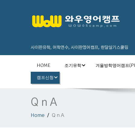
사이판유학, 어학연수, 사이판영어캠프, 한달살기스쿨링
HOME
조기유학
겨울방학영어캠프(PI
캠프신청
Q n A
Home
Q n A