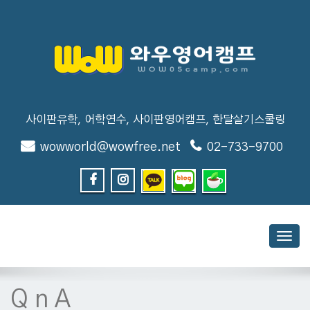
사이판유학, 어학연수, 사이판영어캠프, 한달살기스쿨링
wowworld@wowfree.net
02-733-9700
Toggl
navig
Q n A