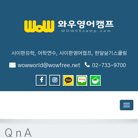
사이판유학, 어학연수, 사이판영어캠프, 한달살기스쿨링
wowworld@wowfree.net
02-733-9700
Toggl
navig
Q n A