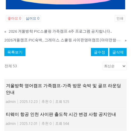
좋아요
싫어요
인쇄
0
0
«
2026 겨울방학 PIC스쿨링 가족캠프 4주 프로그램 공지합니다..
2026겨울캠프 PIC숙박, 그레이스 스쿨링 사이판영어캠프(아이만참가,부모동반)- 1월10일 출발 3주일정 모집
»
목록보기
글수정
글삭제
전체 53
겨울방학 영어캠프 가족캠프-가족 방문 숙박 및 골프 라운딩
안내
admin
|
2025.12.23
|
추천 0
|
조회 525
티웨이 항공 인천 사이판 출도착 시간 변경 사항 공지안내
admin
|
2025.12.01
|
추천 0
|
조회 564