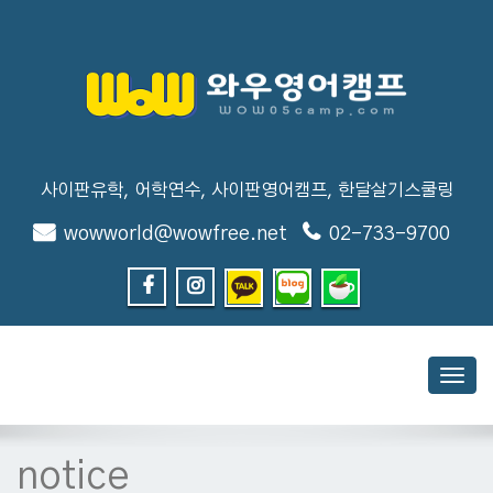
사이판유학, 어학연수, 사이판영어캠프, 한달살기스쿨링
wowworld@wowfree.net
02-733-9700
Toggl
navig
notice