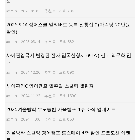
집
admin
|
2025.04.01
|
추천 0
|
조회 736
2025 SDA 섬머스쿨 얼리버드 등록 신청접수(가족당 20만원
할인)
admin
|
2025.03.14
|
추천 0
|
조회 682
사이판입국시 변경된 전자 입국신청서 (eTA ) 신고 의무화 안
내
admin
|
2024.12.20
|
추천 0
|
조회 890
사이판PIC 영어캠프 일주일 스쿨링 챌린져
admin
|
2024.11.22
|
추천 0
|
조회 1390
2025겨울방학 부모동반 가족캠프 4주 소식 업데이트
admin
|
2024.11.06
|
추천 0
|
조회 859
겨울방학 스쿨링 영어캠프 홈스테이 4주 할인 프로모션 이벤
트