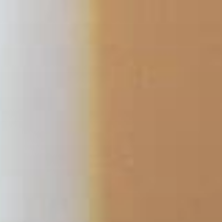
콘
텐
츠
로
바
로
가
기